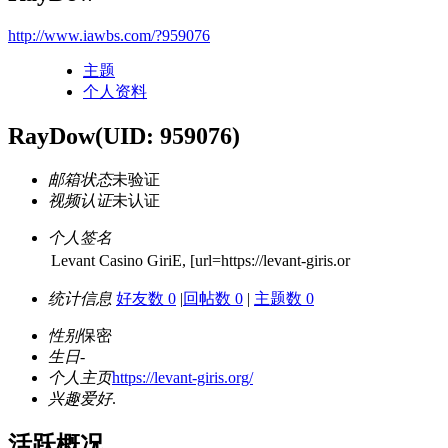
http://www.iawbs.com/?959076
主题
个人资料
RayDow
(UID: 959076)
邮箱状态
未验证
视频认证
未认证
个人签名
Levant Casino GiriЕ, [url=https://levant-giris.or
统计信息
好友数 0
|
回帖数 0
|
主题数 0
性别
保密
生日
-
个人主页
https://levant-giris.org/
兴趣爱好
.
活跃概况