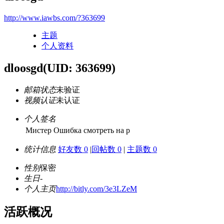
http://www.iawbs.com/?363699
主题
个人资料
dloosgd
(UID: 363699)
邮箱状态
未验证
视频认证
未认证
个人签名
Мистер Ошибка смотреть на р
统计信息
好友数 0
|
回帖数 0
|
主题数 0
性别
保密
生日
-
个人主页
http://bitly.com/3e3LZeM
活跃概况