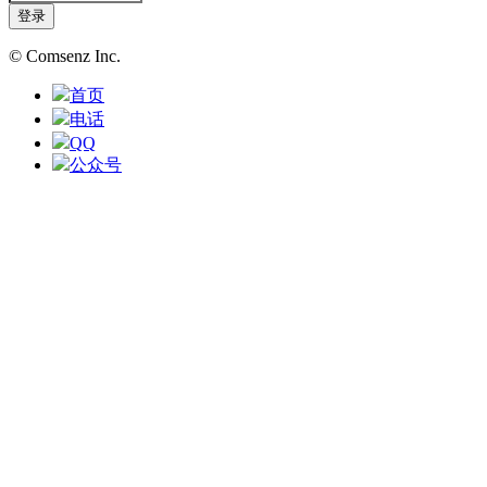
登录
© Comsenz Inc.
首页
电话
QQ
公众号