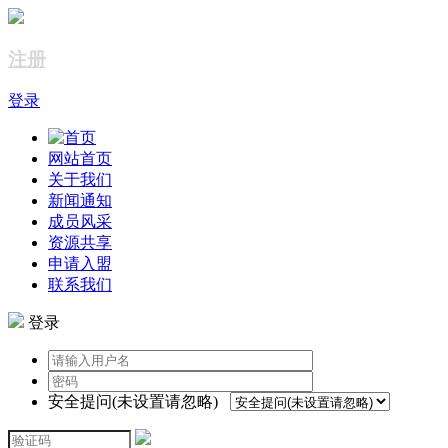
注册
登录
网站首页
关于我们
新闻通知
成员风采
资源共享
申请入盟
联系我们
登录
安全提问(未设置请忽略)