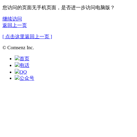
您访问的页面无手机页面，是否进一步访问电脑版？
继续访问
返回上一页
[ 点击这里返回上一页 ]
© Comsenz Inc.
首页
电话
QQ
公众号