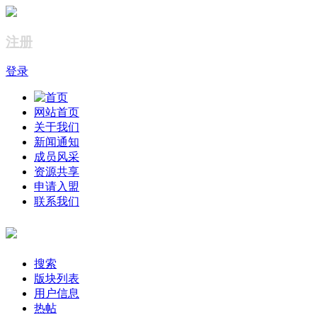
注册
登录
网站首页
关于我们
新闻通知
成员风采
资源共享
申请入盟
联系我们
搜索
版块列表
用户信息
热帖