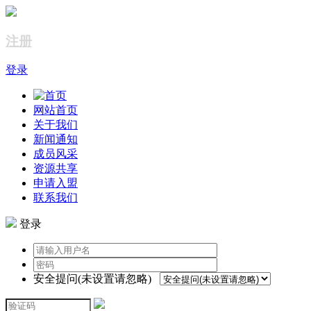
注册
登录
网站首页
关于我们
新闻通知
成员风采
资源共享
申请入盟
联系我们
登录
安全提问(未设置请忽略)