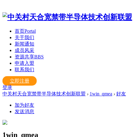
首页
Portal
关于我们
新闻通知
成员风采
资源共享
BBS
申请入盟
联系我们
立即注册
登录
中关村天合宽禁带半导体技术创新联盟
›
1win_qmea
›
好友
加为好友
发送消息
1win_qmea