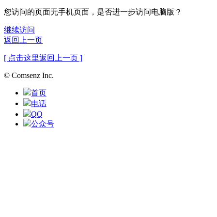
您访问的页面无手机页面，是否进一步访问电脑版？
继续访问
返回上一页
[ 点击这里返回上一页 ]
© Comsenz Inc.
首页
电话
QQ
公众号