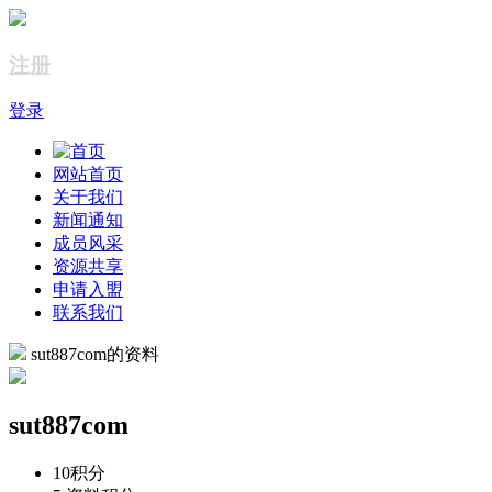
注册
登录
网站首页
关于我们
新闻通知
成员风采
资源共享
申请入盟
联系我们
sut887com的资料
sut887com
10
积分