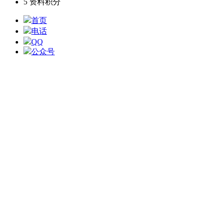
5
资料积分
首页
电话
QQ
公众号