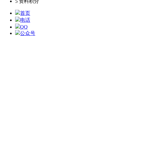
5
资料积分
首页
电话
QQ
公众号