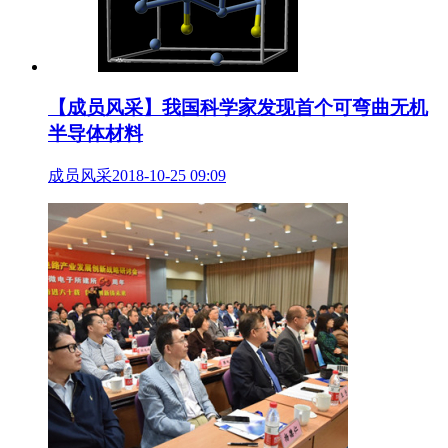
【成员风采】我国科学家发现首个可弯曲无机
半导体材料
成员风采
2018-10-25 09:09