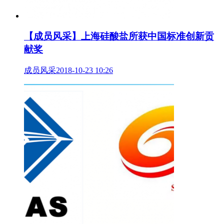
【成员风采】上海硅酸盐所获中国标准创新贡
献奖
成员风采
2018-10-23 10:26