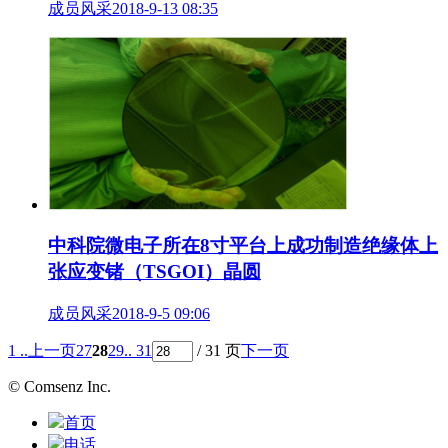
成员风采
2018-9-13 08:35
中科院微电子所在8寸平台上成功制造绝缘体上
张应变锗（TSGOI）晶圆
成员风采
2018-9-5 09:06
1 ..
上一页
27
28
29
.. 31
/ 31 页
下一页
© Comsenz Inc.
首页
电话