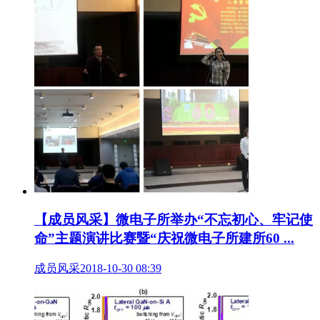
【成员风采】微电子所举办“不忘初心、牢记使
命”主题演讲比赛暨“庆祝微电子所建所60 ...
成员风采
2018-10-30 08:39