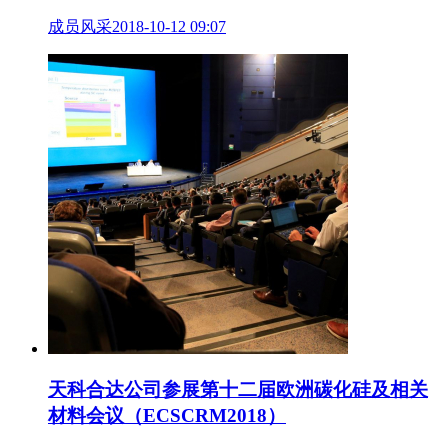
成员风采
2018-10-12 09:07
天科合达公司参展第十二届欧洲碳化硅及相关
材料会议（ECSCRM2018）