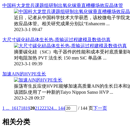
中国科大龙世兵课题组研制出氧化镓垂直槽栅场效应晶体管
近日，记者从中国科学技术大学获悉，该校微电子学院龙
效应晶体管。相关研究成果分别以“Enhancem ...
2023-3-1 09:47
大尺寸碳化硅晶体生长热-质输运过程建模及数值仿真
摘要碳化硅（SiC）电子器件的性能和成本受衬底质量影响
对电阻加热 PVT 法生长 150 mm SiC 单晶体 ...
2023-3-1 09:39
加速AlN的HVPE生长
振荡寄生反应使HVPE能够加速高质量AlN的生长日本
该团队使用了一种新的Taiyo Nippon Sanso HVP ...
2023-2-28 09:37
1 ...
16
17
18
19
20
21
22
23
24
... 144
/ 144 页
下一页
相关分类