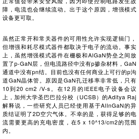
正常值会带来安全风险，因为即使控制电路发生故
障，电流也会继续流动。出于这个原因，增强模式
设备更可取。
虽然正常开和常关器件的可用性允许实现逻辑门，
但增强和耗尽模式器件都取决于电子的流动。事实
上，虽然增强模式器件在栅极和AlGaN势垒之间放
置了p-GaN层，但电流路径中没有p掺杂材料，GaN
通道中没有pn结。目前也没有任何商业上可行的p沟
道GaN晶体管。原因是GaN孔迁移率非常低，只有
10到20 cm2 /V-s。在12月的IEEE电子设备会议
上，加州大学圣巴巴拉分校（UCSB）的Aditya Raj
解释说，一些研究人员已经使用基于AlInGaN的异
质结证明了2D空穴气体。不幸的是，获得足够的电
流需要更高的充电密度，在5 x 10^13/cm2的范围
内。