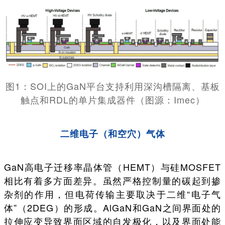
图1：SOI上的GaN平台支持利用深沟槽隔离、基板
触点和RDL的单片集成器件（图源：Imec）
二维电子（和空穴）气体
GaN高电子迁移率晶体管（HEMT）与硅MOSFET
相比有着多方面差异。虽然严格控制量的碳起到掺
杂剂的作用，但电荷传输主要取决于二维“电子气
体”（2DEG）的形成。AlGaN和GaN之间界面处的
拉伸应变导致界面区域的自发极化，以及界面处能