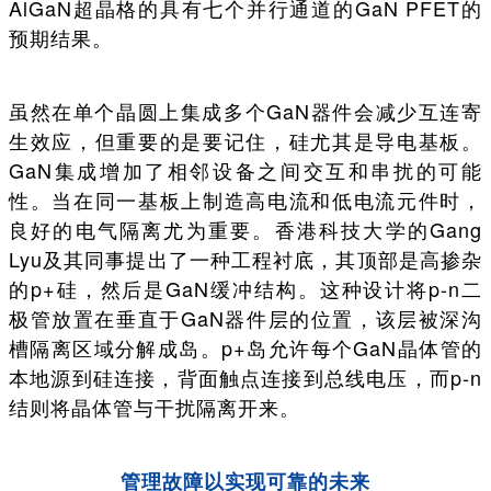
AlGaN超晶格的具有七个并行通道的GaN PFET的
预期结果。
虽然在单个晶圆上集成多个GaN器件会减少互连寄
生效应，但重要的是要记住，硅尤其是导电基板。
GaN集成增加了相邻设备之间交互和串扰的可能
性。当在同一基板上制造高电流和低电流元件时，
良好的电气隔离尤为重要。香港科技大学的Gang
Lyu及其同事提出了一种工程衬底，其顶部是高掺杂
的p+硅，然后是GaN缓冲结构。这种设计将p-n二
极管放置在垂直于GaN器件层的位置，该层被深沟
槽隔离区域分解成岛。p+岛允许每个GaN晶体管的
本地源到硅连接，背面触点连接到总线电压，而p-n
结则将晶体管与干扰隔离开来。
管理故障以实现可靠的未来