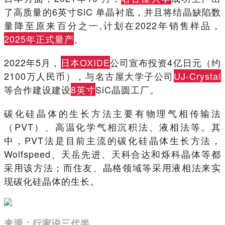
了高质量的6英寸SiC 单晶衬底，并且将结晶缺陷数
量降至原来百分之一,计划在2022年销售样品，
2025年正式量产
。
2022年5月，
日本OXIDE
公司宣布投资4亿日元（约
2100万人民币），与名古屋大学子公司
UJ-Crystal
等合作建设建设
8英寸
SiC晶圆工厂。
碳化硅晶体的生长方法主要有物理气相传输法
（PVT）、高温化学气相沉积法、液相法等。其
中，PVT法是目前主流的碳化硅晶体生长方法，
Wolfspeed、天岳先进、天科合达和烁科晶体等都
采用该方法；而住友、晶格领域等采用液相法来实
现碳化硅晶体的生长。
来源：行家说三代半