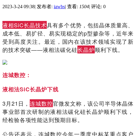
2023-3-24 09:38
|
发布者:
iawbs
|
查看:
1504
|
评论: 0
液相SiC长晶技术
具有多个优势，包括晶体质量高、
成本低、易扩径、易实现稳定的p型掺杂等，近年来
受到高度关注。最近，国内在该技术领域实现了新
的技术突破——液相法碳化硅
长晶炉
顺利下线。
连城数控：
液相法SiC长晶炉下线
3月21日，
连城数控
官微发文称，该公司半导体晶体
事业部首次研制的液相法碳化硅长晶炉顺利下线，
经检验各项性能达到预期目标。
公告还表示，连城数控今年一季度中标某重点客户