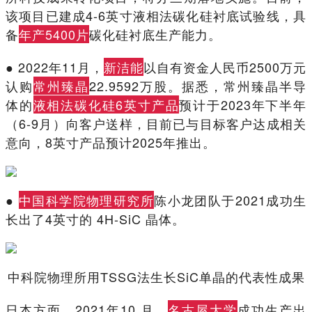
该项目已建成4-6英寸液相法碳化硅衬底试验线，具
备
年产5400片
碳化硅衬底生产能力。
● 2022年11月，
新洁能
以自有资金人民币2500万元
认购
常州臻晶
22.9592万股。据悉，常州臻晶半导
体的
液相法碳化硅6英寸产品
预计于2023年下半年
（6-9月）向客户送样，目前已与目标客户达成相关
意向，8英寸产品预计2025年推出。
●
中国科学院物理研究所
陈小龙团队于2021成功生
长出了4英寸的 4H-SiC 晶体。
中科院物理所用TSSG法生长SiC单晶的代表性成果
日本方面，2021年10 月，
名古屋大学
成功生产出