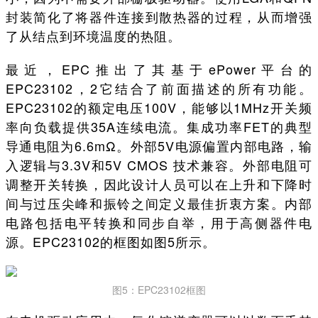
封装简化了将器件连接到散热器的过程，从而增强
了从结点到环境温度的热阻。
最近，EPC推出了其基于ePower平台的
EPC23102，2它结合了前面描述的所有功能。
EPC23102的额定电压100V，能够以1MHz开关频
率向负载提供35A连续电流。集成功率FET的典型
导通电阻为6.6mΩ。外部5V电源偏置内部电路，输
入逻辑与3.3V和5V CMOS 技术兼容。外部电阻可
调整开关转换，因此设计人员可以在上升和下降时
间与过压尖峰和振铃之间定义最佳折衷方案。内部
电路包括电平转换和同步自举，用于高侧器件电
源。EPC23102的框图如图5所示。
图5：EPC23102框图