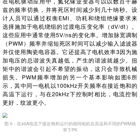
在电机驱动应用中，氮化镓逆变器可以以数百千赫
兹的频率切换，并将死区时间减少到几十纳秒。设
计人员可以通过权衡EMI、功耗和绕组绝缘要求来
选择施加于电机绕组的过渡电压变化率（dV/dt）。
这些应用中通常使用5V/ns的变化率。增加脉宽调制
（PWM）频率并缩短死区时间可以减少输入滤波器
并仅使用陶瓷电容器。它还提高了电机效率3因为施
加电压的总谐波失真越低，产生的谐波就越少。扭
矩中的谐波会引起不希望的振动，这只会导致机械
损失。PWM频率增加的另一个基本影响如图6所
示，其中同一电机以100kHz开关频率在接近饱和的
高温下运行，与在20kHz下控制时相比，电流控制
更好，纹波更小。
图 6：在46A电流下接近饱和运行的相同电机在高温和不同的PWM频
率下PK