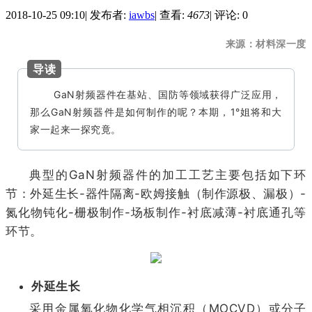
2018-10-25 09:10
|
发布者:
iawbs
|
查看:
4673
|
评论: 0
来源：材料深一度
导读
GaN射频器件在基站、国防等领域获得广泛应用，
那么GaN射频器件是如何制作的呢？本期，
1°姐
将和大
家一起来一探究竟。
典型的GaN射频器件的加工工艺主要包括如下环
节：外延生长-器件隔离-欧姆接触（制作源极、漏极）-
氮化物钝化-栅极制作-场板制作-衬底减薄-衬底通孔等
环节。
外延生长
采用金属氧化物化学气相沉积（MOCVD）或分子