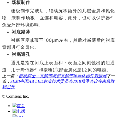
场板制作
栅极制作完成后，继续沉积额外的几层金属和氮化
物，来制作场板、互连和电容，此外，也可以保护器件
免受外部环境影响。
衬底减薄
衬底厚度减薄至100μm左右，然后对减薄后的衬底
背部进行金属化。
衬底通孔
通孔是指在衬底上表面和下表面之间刻蚀出的短通
道，用于降低器件和接地(底部金属化层)之间的电感。
上一篇：
郝跃院士：宽禁带与超宽禁带半导体器件新进展
下一
篇：
SEMI中国HB-LED标准技术委员会2018秋季会议在南昌顺
利召开
© Comsenz Inc.
首页
电话