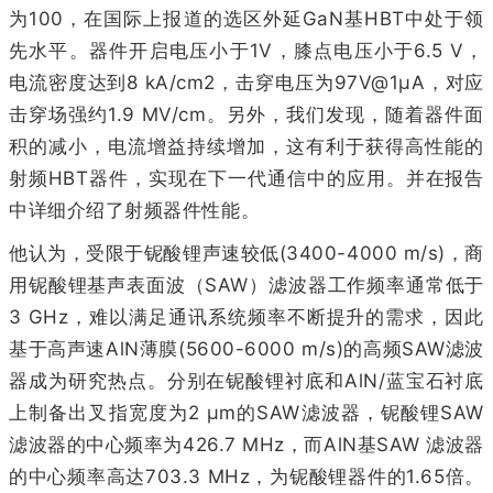
为100，在国际上报道的选区外延GaN基HBT中处于领
先水平。器件开启电压小于1V，膝点电压小于6.5 V，
电流密度达到8 kA/cm2，击穿电压为97V@1μA，对应
击穿场强约1.9 MV/cm。另外，我们发现，随着器件面
积的减小，电流增益持续增加，这有利于获得高性能的
射频HBT器件，实现在下一代通信中的应用。并在报告
中详细介绍了射频器件性能。
他认为，受限于铌酸锂声速较低(3400-4000 m/s)，商
用铌酸锂基声表面波（SAW）滤波器工作频率通常低于
3 GHz，难以满足通讯系统频率不断提升的需求，因此
基于高声速AlN薄膜(5600-6000 m/s)的高频SAW滤波
器成为研究热点。分别在铌酸锂衬底和AlN/蓝宝石衬底
上制备出叉指宽度为2 μm的SAW滤波器，铌酸锂SAW
滤波器的中心频率为426.7 MHz，而AlN基SAW 滤波器
的中心频率高达703.3 MHz，为铌酸锂器件的1.65倍。