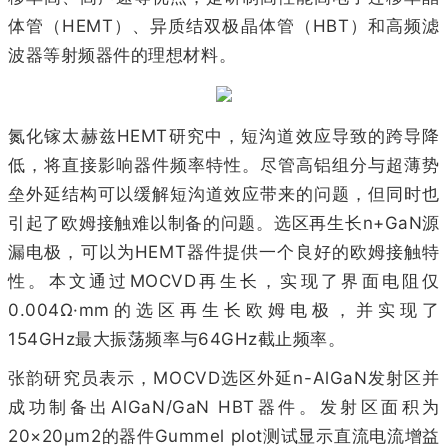
体管（HEMT）、异质结双极晶体管（HBT）和高频滤
波器等射频器件的理想材料。
氮化镓太赫兹HEMT研究中，短沟道效应导致的跨导降
低，将直接影响器件频率特性。尽管高铝组分与超薄势
垒外延结构可以缓解短沟道效应带来的问题，但同时也
引起了欧姆接触难以制备的问题。选区再生长n+GaN源
漏电极，可以为HEMT器件提供一个良好的欧姆接触特
性。本文通过MOCVD再生长，实现了界面电阻仅
0.004Ω·mm的选区再生长欧姆电极，并实现了
154GHz最大振荡频率与64GHz截止频率。
张韵研究员表示，MOCVD选区外延n-AlGaN发射区并
成功制备出AlGaN/GaN HBT器件。发射区面积为
20×20μm2的器件Gummel plot测试显示直流电流增益