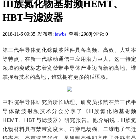
III族氮化物基射频HEMT、
HBT与滤波器
2018-11-6 09:35
|
发布者:
iawbs
|
查看:
2908
|
评论: 0
第三代半导体氮化镓微波器件具备高频、高效、大功率
等特点，在新一代移动通信中应用潜力巨大。这一特定
领域的突破标志着宽禁带半导体产业迈向新的高地。谁
掌握着技术的高地，谁就拥有更多的话语权。
中科院半导体研究所所长助理、研究员张韵在
第三代半
导体微波射频技术分会
分享了《III族氮化物基射频
HEMT、HBT与滤波器》研究报告。他介绍说，III族氮
化物材料具有禁带宽度大、击穿电场强、二维电子气迁
移率高、高声速等优点，是研制高性能高电子迁移率晶