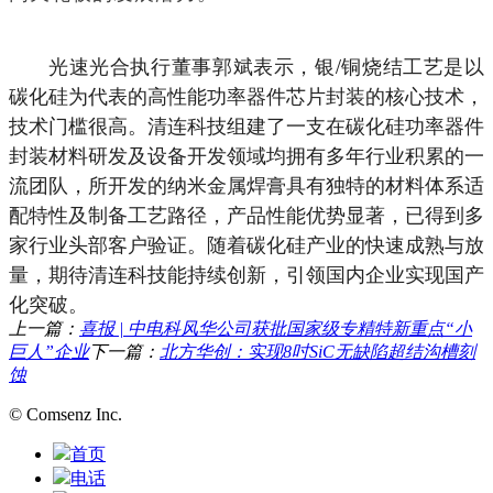
光速光合执行董事郭斌表示，银/铜烧结工艺是以
碳化硅为代表的高性能功率器件芯片封装的核心技术，
技术门槛很高。清连科技组建了一支在碳化硅功率器件
封装材料研发及设备开发领域均拥有多年行业积累的一
流团队，所开发的纳米金属焊膏具有独特的材料体系适
配特性及制备工艺路径，产品性能优势显著，已得到多
家行业头部客户验证。随着碳化硅产业的快速成熟与放
量，期待清连科技能持续创新，引领国内企业实现国产
化突破。
上一篇：
喜报 | 中电科风华公司获批国家级专精特新重点“小
巨人”企业
下一篇：
北方华创：实现8吋SiC无缺陷超结沟槽刻
蚀
© Comsenz Inc.
首页
电话