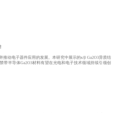
谱
推动电子器件应用的发展。本研究中展示的κ/β Ga
2
O
3
异质结
禁带半导体Ga
2
O
3
材料有望在光电和电子技术领域持续引领创