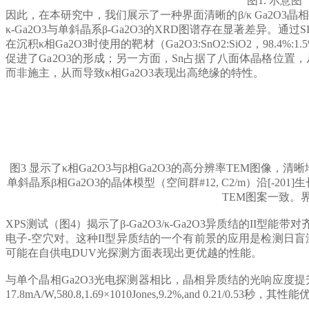
图1. 示意图
因此，在本研究中，我们展示了一种界面清晰的β/κ Ga
2
O
3
晶相
κ-Ga
2
O
3
与单斜晶系β-Ga
2
O
3
的XRD图谱存在显著差异。通过SIM
在沉积κ相Ga
2
O
3
时使用的靶材（Ga
2
O
3
:SnO
2
:SiO
2
，98.4%
促进了Ga
2
O
3
的形成；另一方面，Sn占据了八面体晶格位置，从
而非施主，从而导致κ相Ga
2
O
3
表现出高绝缘的特性。
图3 显示了κ相Ga
2
O
3
与β相Ga
2
O
3
的高分辨率TEM图像，清
单斜晶系β相Ga
2
O
3
的晶体模型（空间群#12, C2/m）沿[-2
TEM图案一致。
XPS测试（图4）揭示了β-Ga
2
O
3
/κ-Ga
2
O
3
异质结的II型能带对
电子-空穴对。这种II型异质结的一个有前景的应用是检测日盲
可能在自供电DUV光探测方面表现出更优越的性能。
与单个晶相Ga
2
O
3
光电探测器相比，晶相异质结的光响应度提
17.8mA/W,580.8,1.69×10
10
Jones,9.2%,and 0.21/0.53秒，