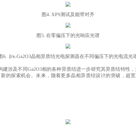
图4. XPS测试及能带对齐
图5. 在零偏压下的光响应光谱
图6. β/κ-Ga
2
O
3
晶相异质结光电探测器在不同偏压下的光电流光
构建涉及不同Ga
2
O
3
相的各种异质结进一步研究其异质结特性，并
新的探索机会。未来，随着更多晶相异质结设计的突破，超宽