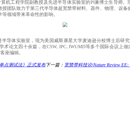
教授及先进半导体实验室的PI兼博士生导师。现为Photonics Res
教授团队致力于第三代半导体超宽禁带材料、器件、物理、设备
学等领域带来革命性的影响。
实验室，现为美国威斯康星大学麦迪逊分校博士后研究员。长期从事超宽
表学术论文四十余篇，在CSW, IPC, IWUMD等多个国际会议上做口
期刊客座编辑。
流源单点测试法》正式发布
下一篇：
宽禁带科技论|Nature Revi