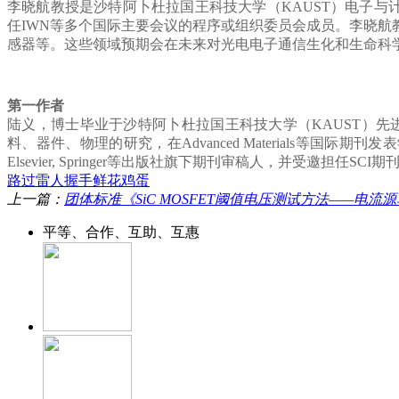
李晓航教授是沙特阿卜杜拉国王科技大学（KAUST）电子与计算机工程学院副
任IWN等多个国际主要会议的程序或组织委员会成员。李晓航
感器等。这些领域预期会在未来对光电电子通信生化和生命科
第一作者
陆义，博士毕业于沙特阿卜杜拉国王科技大学（KAUST）先进半导体
料、器件、物理的研究，在Advanced Materials等国际期刊发
Elsevier, Springer等出版社旗下期刊审稿人，并受邀担任SCI
路过
雷人
握手
鲜花
鸡蛋
上一篇：
团体标准《SiC MOSFET阈值电压测试方法——电
平等、合作、互助、互惠