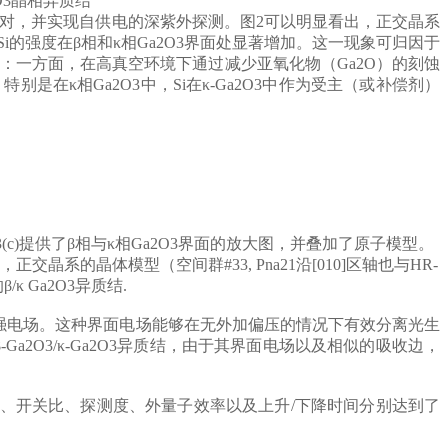
O
3晶相异质结
穴对，并实现自供电的深紫外探测。图2可以明显看出，正交晶系
i的强度在β相和κ相Ga
2
O
3
界面处显著增加。这一现象可归因于
双重作用：一方面，在高真空环境下通过减少亚氧化物（Ga
2
O）的刻蚀
特别是在κ相Ga
2
O
3
中，Si在κ-Ga
2
O
3
中作为受主（或补偿剂）
3(c)提供了β相与κ相Ga
2
O
3
界面的放大图，并叠加了原子模型。
，正交晶系的晶体模型（空间群#33, Pna21沿[010]区轴也与HR-
κ Ga
2
O
3
异质结.
处存在强电场。这种界面电场能够在无外加偏压的情况下有效分离光生
Ga
2
O
3
/κ-Ga
2
O
3
异质结，由于其界面电场以及相似的吸收边，
、开关比、探测度、外量子效率以及上升/下降时间分别达到了