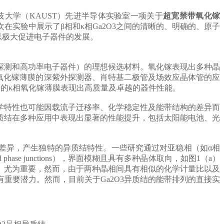
大学（KAUST）先进半导体实验室一项关于
超宽禁带氧化镓
首次在实验中展示了β相和κ相Ga
2O
3之间的清晰的、明确的、原子
以极大促进电子器件的发展。
探测和高功率电子器件）的理想候选材料。氧化镓表现出多种晶
相氧化镓薄膜的深紫外探测器、肖特基二极管及场效应晶体管的应
产的κ相氧化镓薄膜表现出高质量及卓越的器件性能。
学特性也可能因载流子迁移率、化学稳定性及能带结构的差异而
结。这些异质结在多种应用中表现出显著的性能提升，包括太阳能电池、光
差异，产生独特的异质结特性。一些研究通过对亚稳相（如α相
ase junctions），界面模糊且具有多种晶体取向，如图1（a）
）尤为重要，然而，由于两种晶相间具有相似的化学计量比以及
重要潜力。然而，目前关于Ga
2O
3异质结的能带排列的直接实