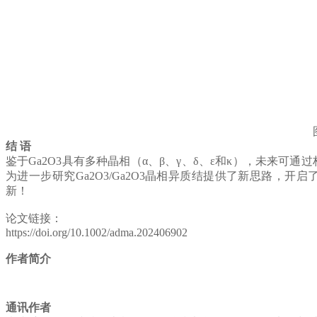
结 语
鉴于Ga
2
O
3
具有多种晶相（α、β、γ、δ、ε和κ），未来可通过
为进一步研究Ga
2
O
3
/Ga
2
O
3
晶相异质结提供了新思路，开启了
新！
论文链接：
https://doi.org/10.1002/adma.202406902
作者简介
通讯作者