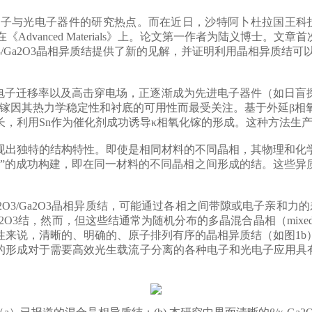
子与光电子器件的研究热点。而在近日，沙特阿卜杜拉国王科技
《Advanced Materials》上。论文第一作者为陆义博士。文章
3/Ga
2O
3晶相异质结提供了新的见解，并证明利用晶相异质结可
电子迁移率以及高击穿电场，正逐渐成为先进电子器件（如日盲
相氧化镓因其热力学稳定性和衬底的可用性而最受关注。基于外延β
，利用Sn作为催化剂成功诱导κ相氧化镓的形成。这种方法生
现出独特的结构特性。即使是相同材料的不同晶相，其物理和化
junction)”的成功构建，即在同一材料的不同晶相之间形成的
2O
3/Ga
2O
3晶相异质结，可能通过各相之间带隙或电子亲和力的
2O
3结，然而，但这些结通常为随机分布的多晶混合晶相（mixed ph
性来说，清晰的、明确的、原子排列有序的晶相异质结（如图1b
的形成对于需要高效光生载流子分离的各种电子和光电子应用具有