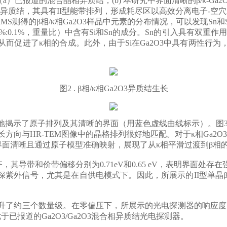
（a）已报道的混合晶相异质结；(b) 本研究中界面清晰的β/κ-Ga
2
异质结，其具有II型能带排列，形成耗尽区以高效分离电子-空
S测得的β相/κ相Ga
2
O
3
样品中元素的分布情况，可以发现Sn和S
:1.5%:0.1%，重量比）中含有Si和Sn的成分。Sn的引入具有
而促进了κ相的合成。此外，由于Si在Ga
2
O
3
中具有两性行为，
图2 . β相/κ相Ga
2
O
3
异质结生长
晰地揭示了原子排列及其清晰的界面（用蓝色虚线曲线标示）。
图
01]生长方向与HR-TEM图像中的晶格排列很好地匹配。对于κ相Ga
2
O
3
界面清晰且通过原子模型准确映射，展现了从κ相平滑过渡到β相的β/
齐，其导带和价带偏移分别为0.71eV和0.65 eV，表明界面
深紫外信号，尤其是在自供电模式下。因此，所展示的II型单晶β-
升了约三个数量级。在零偏压下，所展示的光电探测器的响应度
其性能优于已报道的Ga
2
O
3
/Ga
2
O
3
混合相异质结光电探测器。