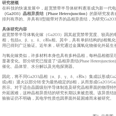
研究梗概
在科技的快速发展中，超宽禁带半导体材料逐渐成为新一代电
（Ga
2O
3）晶相异质结（Phase Heterojunction）
的新研究发表在
排列有序的、并具有II型能带对齐的晶相异质结，为研究Ga
2O
具体研究内容
超宽禁带半导体氧化镓（Ga
2O
3）因其超宽禁带宽度、较高的
相，包括α、β、γ、δ、ε和κ相。其中，具有单斜结构的β
用已得到广泛验证。近年来，研究通过金属氧化物催化外延生长
与氧化镓类似，许多材料本身也具有多种晶相，每种晶相都呈
显著变化。部分研究已报道了“晶相异质结(Phase Hetero
催化、晶体管、水分解以及光电探测器。
因此，将不同Ga
2O
3晶相（α、β、γ、δ、ε和κ）集成以形成Ga
或γ相）退火以部分转变为最热稳定的β相，从而形成Ga
2O
3/Ga
所示。对于适合晶圆级别半导体制造及研究晶相界面的物理特
外延困难，这种晶相异质结的研究长期以来被忽视。该异质结
验验证仍不明确，其电学性质也因界面外延困难而未被研究。