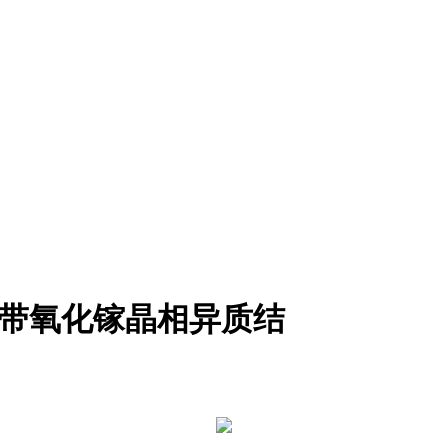
禁带氧化镓晶相异质结