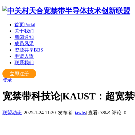
首页
Portal
关于我们
新闻通知
成员风采
资源共享
BBS
申请入盟
联系我们
立即注册
登录
宽禁带科技论|KAUST：超宽
联盟动态
|
2025-1-24 11:20
|
发布者:
iawbs
|
查看:
3808
|
评论: 0