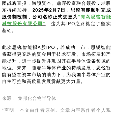
团战略直投，尚颀资本、鼎晖投资联合领投，老股
东持续加持。
2025年2月7日，思锐智能顺利完成
股份制改制，公司名称正式变更为
“青岛思锐智能
，这为其IPO之路奠定了坚实
科技股份有限公司”
基础。
此次思锐智能拟A股IPO，若成功上市，思锐智能
将获得更充足的资金用于技术研发、市场拓展和产
能提升，进一步提升并巩固其在半导体设备领域的
地位。未来，随着半导体产业的持续发展，思锐智
能有望在资本市场的助力下，为我国半导体产业的
自主可控和高质量发展贡献更大力量。
来源： 集邦化合物半导体
*声明：本文由作者原创。文章内容系作者个人观