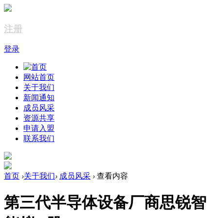
注册
登录
网站首页
关于我们
新闻通知
成员风采
资源共享
申请入盟
联系我们
首页
›
关于我们
›
成员风采
›
查看内容
第三代半导体设备厂商思锐智