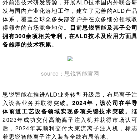
外前沿技术研发资源，开展ALD技术国内外联合研
发与国内产业化落地工作，建立了完善的ALD产品
体系，覆盖全球众多头部客户并在众多细分领域取
得领先的市场竞争地位。
目前思锐智能及其子公司
拥有300余项相关专利，在ALD技术及应用方面具
备雄厚的技术积累。
source：思锐智能官网
思锐智能在推进ALD业务转型升级后，布局离子注
入设备业务并取得突破。
2024年，该公司在半导
继
体前道工艺设备领域实现多项关键技术突破。
2023年成功交付高能离子注入机并获得市场认可
后，2024年其顺利交付大束流离子注入机，标志
着思锐智能离子注入装备全线布局落地。