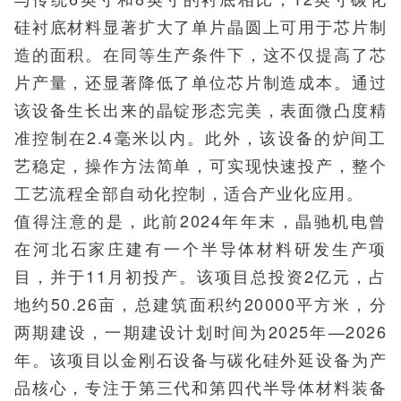
硅衬底材料显著扩大了单片晶圆上可用于芯片制
造的面积。在同等生产条件下，这不仅提高了芯
片产量，还显著降低了单位芯片制造成本。通过
该设备生长出来的晶锭形态完美，表面微凸度精
准控制在2.4毫米以内。此外，该设备的炉间工
艺稳定，操作方法简单，可实现快速投产，整个
工艺流程全部自动化控制，适合产业化应用。
值得注意的是，此前2024年年末，晶驰机电曾
在河北石家庄建有一个半导体材料研发生产项
目，并于11月初投产。该项目总投资2亿元，占
地约50.26亩，总建筑面积约20000平方米，分
两期建设，一期建设计划时间为2025年—2026
年。该项目以金刚石设备与碳化硅外延设备为产
品核心，专注于第三代和第四代半导体材料装备