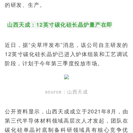
的研发、生产。
山西天成：12英寸碳化硅长晶炉量产在即
近日，据“尖草坪发布”消息，该公司自主研发的
12英寸碳化硅长晶炉已进入炉体组装和工艺调试
阶段，计划于今年第三季度投放市场。
source：山西天成
公开资料显示，山西天成成立于2021年8月，由
第三代半导体材料领域高层次人才发起，团队在
碳化硅单晶衬底制备科研领域具有核心竞争优