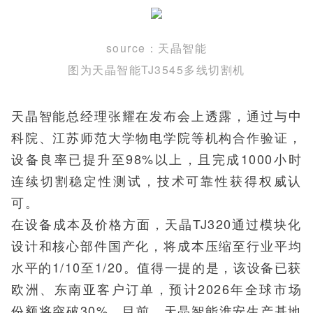
source：天晶智能
图为天晶智能TJ3545多线切割机
天晶智能总经理张耀在发布会上透露，通过与中
科院、江苏师范大学物电学院等机构合作验证，
设备良率已提升至98%以上，且完成1000小时
连续切割稳定性测试，技术可靠性获得权威认
可。
在设备成本及价格方面，天晶TJ320通过模块化
设计和核心部件国产化，将成本压缩至行业平均
水平的1/10至1/20。值得一提的是，该设备已获
欧洲、东南亚客户订单，预计2026年全球市场
份额将突破30%。目前，天晶智能淮安生产基地