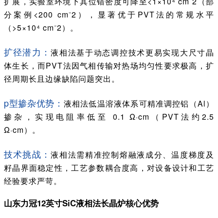
扩展，实验室环境下其位错密度可降至<1×10⁴ cm⁻2（部
分案例<200 cm⁻2），显著优于PVT法的常规水平
（>5×10⁴ cm⁻2）。
扩径潜力：
液相法基于动态调控技术更易实现大尺寸晶
体生长，而PVT法因气相传输对热场均匀性要求极高，扩
径周期长且边缘缺陷问题突出。
p型掺杂优势：
液相法低温溶液体系可精准调控铝（Al）
掺杂，实现电阻率低至 0.1 Ω·cm（PVT法约2.5
Ω·cm）。
技术挑战：
液相法需精准控制熔融液成分、温度梯度及
籽晶界面稳定性，工艺参数耦合度高，对设备设计和工艺
经验要求严苛。
山东力冠12英寸SiC液相法长晶炉核心优势