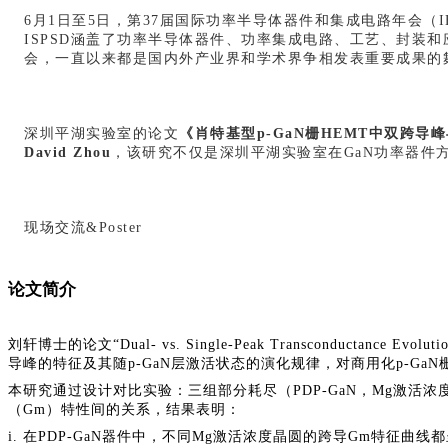
6月1日至5日，第37届国际功率半导体器件和集成电路年会（IEEE The 37th I
ISPSD
涵盖了功率半导体器件、功率集成电路、工艺、封装和
会，一直以来都是国内外产业界和学术界争相发表重要成果的
深圳平湖实验室的论文
《肖特基型p-GaN栅HEMT中双跨导
David Zhou
，该研究不仅是深圳平湖实验室在GaN功率器件方
现场交流&Poster
论文简介
刘轩博士的论文“Dual- vs. Single-Peak Transconductance Evoluti
导峰的特征及其随p-GaN层激活状态的演化规律，对商用化p-Ga
本研究通过设计对比实验：三组部分耗尽（PDP-GaN，Mg激活浓度2e1
（
G
m）特性间的关系，结果表明：
i. 在PDP-GaN器件中，不同Mg激活浓度晶圆的跨导
G
m特征曲线都