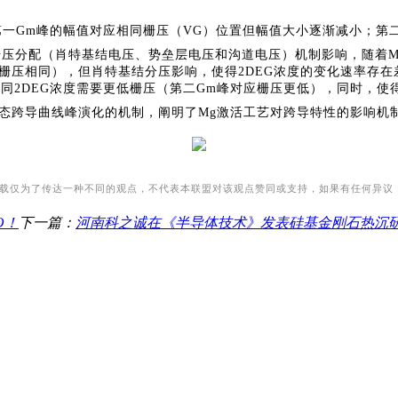
第一
G
m峰的幅值对应相同栅压（VG）位置但幅值大小逐渐减小；第
结的栅压分配（肖特基结电压、势垒层电压和沟道电压）机制影响，随着
栅压相同），但肖特基结分压影响，使得2DEG浓度的变化速率存在
同2DEG浓度需要更低栅压（第二
G
m峰对应栅压更低），同时，使得
件开态跨导曲线峰演化的机制，阐明了Mg激活工艺对跨导特性的影响机制
转载仅为了传达一种不同的观点，不代表本联盟对该观点赞同或支持，如果有任何异议
O！
下一篇：
河南科之诚在《半导体技术》发表硅基金刚石热沉研究成