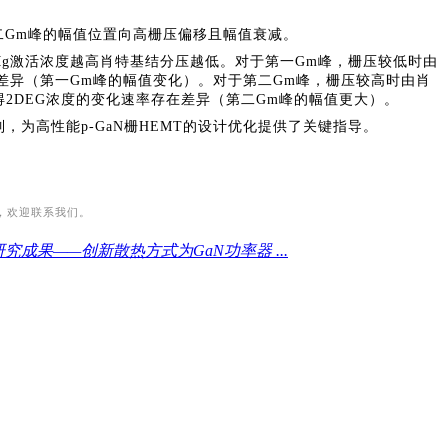
二
G
m峰的幅值位置向高栅压偏移且幅值衰减。
Mg激活浓度越高肖特基结分压越低。对于第一
G
m峰，栅压较低时由
差异（第一
G
m峰的幅值变化）。对于第二
G
m峰，栅压较高时由肖
2DEG浓度的变化速率存在差异（第二
G
m峰的幅值更大）。
，为高性能p-GaN栅HEMT的设计优化提供了关键指导。
，欢迎联系我们。
果——创新散热方式为GaN功率器 ...