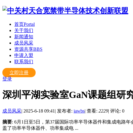
首页
Portal
关于我们
新闻通知
成员风采
资源共享
BBS
申请入盟
联系我们
立即注册
登录
深圳平湖实验室GaN课题组研究成
成员风采
|
2025-6-18 09:41
|
发布者:
iawbs
|
查看:
2229
|
评论: 0
摘要
: 6月1日至5日，第37届国际功率半导体器件和集成电路年会（IEEE The 37t
盖了功率半导体器件、功率集成电 ...