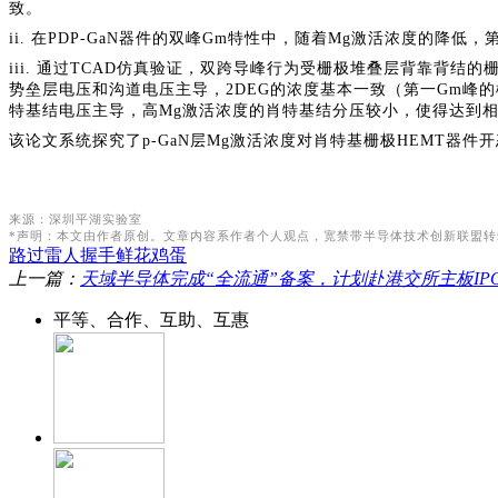
致。
ii. 在PDP-GaN器件的双峰
G
m特性中，随着Mg激活浓度的降低，
iii. 通过TCAD仿真验证，双跨导峰行为受栅极堆叠层背靠背
势垒层电压和沟道电压主导，2DEG的浓度基本一致（第一
G
m峰的
特基结电压主导，高Mg激活浓度的肖特基结分压较小，使得达到相
该论文系统探究了p-GaN层Mg激活浓度对肖特基栅极HEMT器
来源：深圳平湖实验室
*声明：本文由作者原创。文章内容系作者个人观点，宽禁带半导体技术创新联盟
路过
雷人
握手
鲜花
鸡蛋
上一篇：
天域半导体完成“全流通”备案，计划赴港交所主板IP
平等、合作、互助、互惠