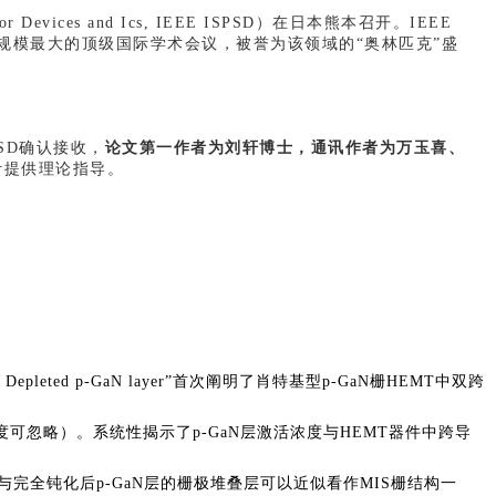
evices and Ics,
IEEE ISPSD
）在日本熊本召开。
IEEE
规模最大的顶级国际学术会议，被誉为该领域的“奥林匹克”盛
PSD确认接收，
论文第一作者为刘轩博士，通讯作者为万玉喜、
计提供理论指导。
 and Fully Depleted p-GaN layer”首次阐明了肖特基型p-GaN栅HEMT中双跨
g激活浓度可忽略）。系统性揭示了p-GaN层激活浓度与HEMT器件中跨导
与完全钝化后p-GaN层的栅极堆叠层可以近似看作MIS栅结构一