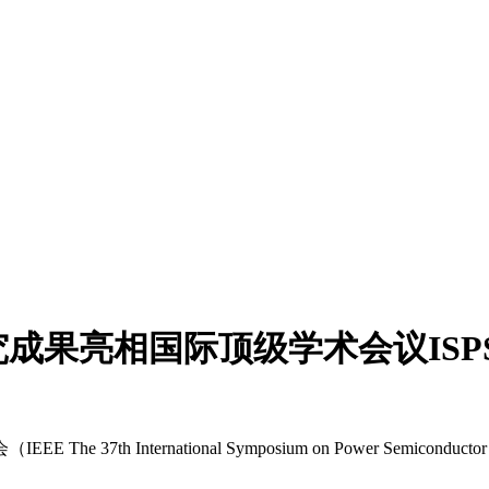
果亮相国际顶级学术会议ISPSD
h International Symposium on Power Semiconductor