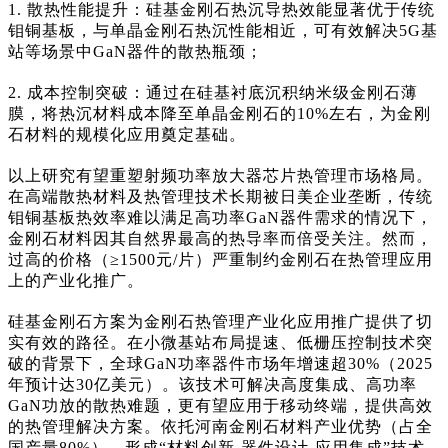
1. 散热性能提升：硅基金刚石热沉导热效能显著优于传统
钼铜基板，与单晶金刚石热沉性能相近，可有效解决5G基
站等场景中GaN器件的散热瓶颈；
2. 成本控制突破：通过在硅基衬底沉积纳米级金刚石薄
膜，将热沉材料成本降至单晶金刚石的10%左右，为金刚
石材料的规模化应用奠定基础。
以上研究有望重塑射频功率放大器芯片热管理市场格局。
在高端散热材料及热管理技术长期被日美企业垄断，传统
钼铜基板热效率难以满足高功率GaN器件需求的情况下，
金刚石材料因其自然界最高的热导率而倍受关注。然而，
过高的价格（≥1500元/片）严重制约金刚石在热管理应用
上的产业化推广。
硅基金刚石方案为金刚石热管理产业化应用推广提供了切
实有效的路径。在小微基站布局提速、低栅压控制技术突
破的背景下，全球GaN功率器件市场年增速超30%（2025
年预计达30亿美元）。该技术可解决高度集成、高功率
GaN功放的散热难题，更有望应用于移动终端，提供高效
的热管理解决方案。依托河南金刚石材料产业优势（占全
国产量80%），形成“材料创新-器件设计-应用集成”技术