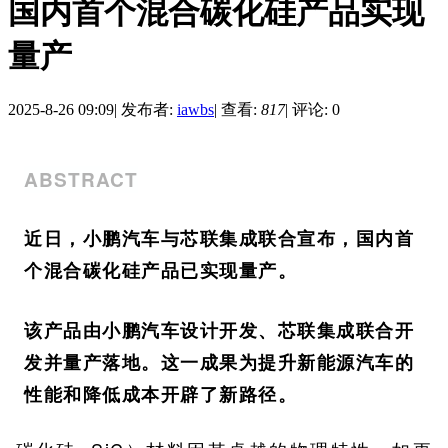
国内首个混合碳化硅产品实现
量产
2025-8-26 09:09
|
发布者:
iawbs
|
查看:
817
|
评论: 0
ABSTRACT
近日，小鹏汽车与芯联集成联合宣布，国内首
个混合碳化硅产品已实现量产。
该产品由小鹏汽车设计开发、芯联集成联合开
发并量产落地。这一成果为提升新能源汽车的
性能和降低成本开辟了新路径。