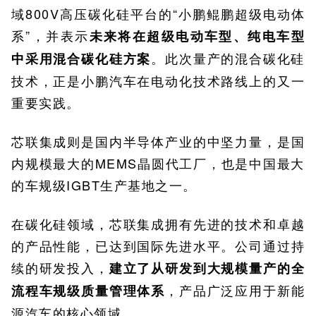
域800V高压碳化硅平台的“小鹏鲲鹏超级电动体
系”，并表示
未来将在超级电动车型、纯电车型
。此次量产的混合碳化硅
中采用混合碳化硅方案
技术，正是小鹏汽车在电动化技术路线上的又一
重要实践。
芯联集成则是国内半导体产业的中坚力量，是国
内规模最大的MEMS晶圆代工厂，也是中国最大
的车规级IGBT生产基地之一。
在碳化硅领域，芯联集成拥有先进的技术和卓越
的产品性能，已达到国际先进水平。公司通过持
续的研发投入，
建立了从研发到大规模量产的全
，产品广泛应用于新能
流程车规级质量管理体系
源汽车的核心领域。