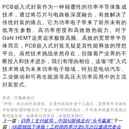
PCB嵌入式封装作为一种颠覆性的功率半导体集成
技术，通过将芯片与电路板深度融合，有效解决了
传统封装的痛点。它为功率电子带来了前所未有的
低寄生参数、高功率密度和高效散热能力。对于
GaN HEMT这类追求极致高频、高效的宽禁带半导
体而言，PCB嵌入式封装无疑是其性能释放的理想
平台。虽然技术挑战依然存在，但随着产业界的不
断投入和技术进步，我们有理由相信，这项“埋”入式
技术将成为未来功率电子领域，特别是电动汽车、
工业驱动和可再生能源等高压大功率应用中的主流
封装形式。
来源：芯氮鎵速记
*声明：本文由作者原创。文章内容系作者个人观点，宽禁带半导体技
术创新联盟转载仅为了传达一种不同的观点，不代表本联盟对该观点
赞同或支持，如果有任何异议，欢迎联系我们。
上一篇：
趋势丨支付破局，中国AI眼镜走向“头号赢家”
下一
篇：
AR眼镜线下体验！工程师跨界沙龙8月29日邀请您参会