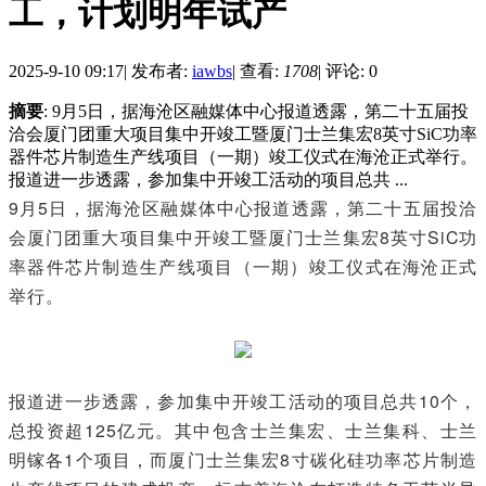
工，计划明年试产
2025-9-10 09:17
|
发布者:
iawbs
|
查看:
1708
|
评论: 0
摘要
: 9月5日，据海沧区融媒体中心报道透露，第二十五届投
洽会厦门团重大项目集中开竣工暨厦门士兰集宏8英寸SiC功率
器件芯片制造生产线项目（一期）竣工仪式在海沧正式举行。
报道进一步透露，参加集中开竣工活动的项目总共 ...
9月5日，据海沧区融媒体中心报道透露，第二十五届投洽
会厦门团重大项目集中开竣工暨厦门士兰集宏8英寸SiC功
率器件芯片制造生产线项目（一期）竣工仪式在海沧正式
举行。
报道进一步透露，参加集中开竣工活动的项目总共10个，
总投资超125亿元。其中包含士兰集宏、士兰集科、士兰
明镓各1个项目，而厦门士兰集宏8寸碳化硅功率芯片制造