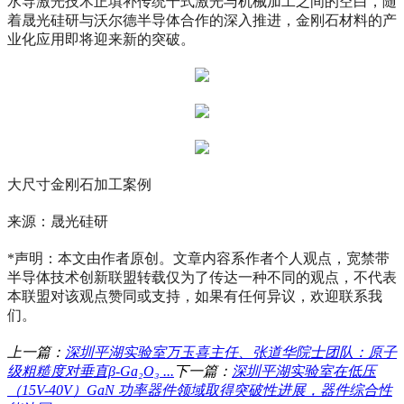
水导激光技术正填补传统干式激光与机械加工之间的空白，随
着晟光硅研与沃尔德半导体合作的深入推进，金刚石材料的产
业化应用即将迎来新的突破。
大尺寸金刚石加工案例
来源：晟光硅研
*声明：本文由作者原创。文章内容系作者个人观点，宽禁带
半导体技术创新联盟转载仅为了传达一种不同的观点，不代表
本联盟对该观点赞同或支持，如果有任何异议，欢迎联系我
们。
上一篇：
深圳平湖实验室万玉喜主任、张道华院士团队：原子
级粗糙度对垂直β-Ga₂O₃ ...
下一篇：
深圳平湖实验室在低压
（15V-40V）GaN 功率器件领域取得突破性进展，器件综合性