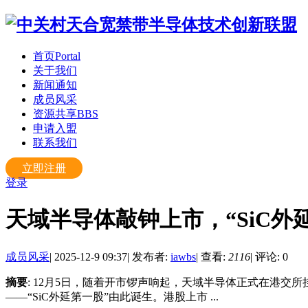
首页
Portal
关于我们
新闻通知
成员风采
资源共享
BBS
申请入盟
联系我们
立即注册
登录
天域半导体敲钟上市，“SiC外
成员风采
|
2025-12-9 09:37
|
发布者:
iawbs
|
查看:
2116
|
评论: 0
摘要
: 12月5日，随着开市锣声响起，天域半导体正式在港
——“SiC外延第一股”由此诞生。港股上市 ...