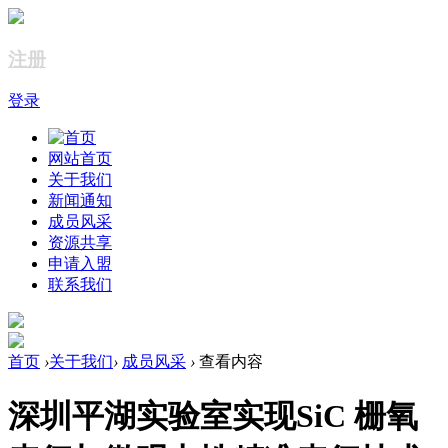
注册
登录
网站首页
关于我们
新闻通知
成员风采
资源共享
申请入盟
联系我们
首页
›
关于我们
›
成员风采
›
查看内容
深圳平湖实验室实现SiC 栅氧