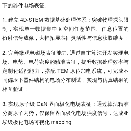
下的器件电场表征。
1. 建立 4D-STEM 数据基础处理体系：突破物理探头限
制，实现单一数据集中 k 空间任意范围、任意位置的
衍射信号成像，大幅拓展表征灵活性与信息获取维度；
2. 完善微观电磁场表征能力: 通过自主算法开发实现电
场、电势、电荷密度的精准表征，提升数据处理效率与
定制化适配能力，搭配 TEM 原位加电系统，可完成不
同偏压下器件结构的电场分布测试，实现与仿真结果的
相互验证；
3. 实现原子级 GaN 界面极化电场表征：通过算法精准
分离原子内势，仅保留界面极化电场强度信号，达成亚
埃级极化电场可视化 mapping；