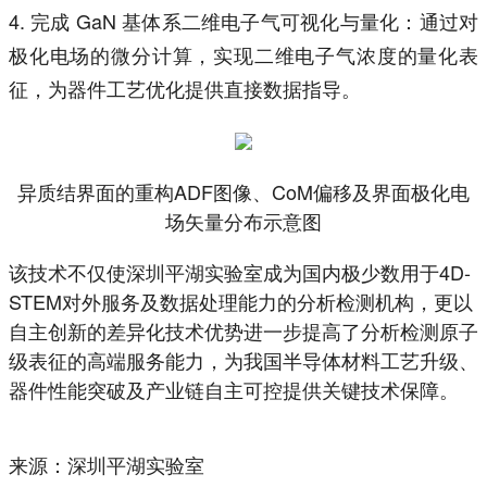
4. 完成 GaN 基体系二维电子气可视化与量化：通过对
极化电场的微分计算，实现二维电子气浓度的量化表
征，为器件工艺优化提供直接数据指导。
异质结界面的重构ADF图像、CoM偏移及界面极化电
场矢量分布示意图
该技术不仅使深圳平湖实验室成为国内极少数用于4D-
STEM对外服务及数据处理能力的分析检测机构，更以
自主创新的差异化技术优势进一步提高了分析检测原子
级表征的高端服务能力，为我国半导体材料工艺升级、
器件性能突破及产业链自主可控提供关键技术保障。
来源：深圳平湖实验室