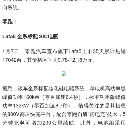
向系统。
零跑：
Lafa5 全系标配 SiC电驱
1月7日，零跑汽车宣布旗下Lafa5上市35天累计热销
17042台，其价格区间为9.78-12.18万元。
据悉，该车全系标配碳化硅电驱系统，单电机高功率版
峰值功率160kW（零百加速6.4秒），标准功率版峰值
功率132kW（零百加速8.7秒）。值得关注的是其搭载
的800V高压快充平台，配合零跑自研“闪电充”技术，5
分钟充电可增加200公里续航。此外，电池组采用