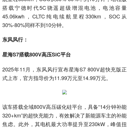
搭载宁德时代5C骁遥超级增混电池，电池容量
45.06kwh，CLTC纯电续航里程330km，SOC从
30%-80%同样不到10分钟。
东风风行：
星海S7搭载800V高压SiC平台
2025年11月，东风风行宣布星海S7 800V超快充版正
式上市，官方指导价为11.99万元至14.99万元。
该车搭载全域800V高压碳化硅平台，具备“14分钟补能
320+km”的超快充能力，有效解决了新能源车主的补能
焦虑。此外，其电机最大功率提升至230kW，峰值扭