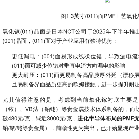
图1 3英寸(011)面PMF工艺氧
氧化镓(011)晶面是日本NCT公司于2025年下半
(001)晶面，(011)面对于产业应用有独特优势：
更低漏电：(001)面易形成线状位错，导致漏电
(011)面可减少位错对垂直电流方向漏电的影响。
更大耐压：(011)面更易制备高品质厚外延（漂
且易制备界面品质更高的欧姆接触，进一步提升耐
尤其值得注意的是，考虑到当前氧化镓衬底主要是
（铱）、VB法（铂铑）等贵金属技术体系制备的，而近期
破480元/克，铑近3000元/克，
进化半导体布局的PMF
铂/铱/铑等贵金属），前瞻性更为突出，已开始显现产