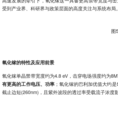
高速发展的牵引下，氧化镓这一具备更高禁带宽度与击
受到产业界、科研界与政策层面的高度关注与系统布局
图
氧化镓的特性及应用前景
氧化镓单晶禁带宽度约为4.8 eV，击穿电场强度约为8MV/cm，远大于S
；氧化镓的巴利加优值大约是Si
有更高的工作电压、功率
截止边短(260nm)，且紫外波段的透过率受载流子浓度