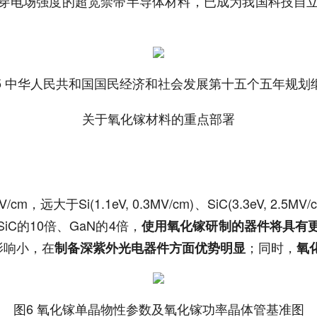
穿电场强度的超宽禁带半导体材料，已成为我国科技自
。
5 中华人民共和国国民经济和社会发展第十五个五年规划
关于氧化镓材料的重点部署
i(1.1eV, 0.3MV/cm)、SiC(3.3eV, 2.5MV/cm
C的10倍、GaN的4倍，
使用氧化镓研制的器件将具有
影响小，在
；同时，
制备深紫外光电器件方面优势明显
氧
图6 氧化镓单晶物性参数及氧化镓功率晶体管基准图