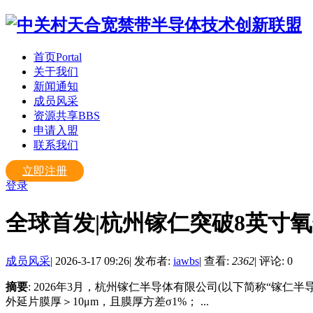
首页
Portal
关于我们
新闻通知
成员风采
资源共享
BBS
申请入盟
联系我们
立即注册
登录
全球首发|杭州镓仁突破8英寸
成员风采
|
2026-3-17 09:26
|
发布者:
iawbs
|
查看:
2362
|
评论: 0
摘要
: 2026年3月，杭州镓仁半导体有限公司(以下简称“
外延片膜厚＞10μm，且膜厚方差σ1%； ...