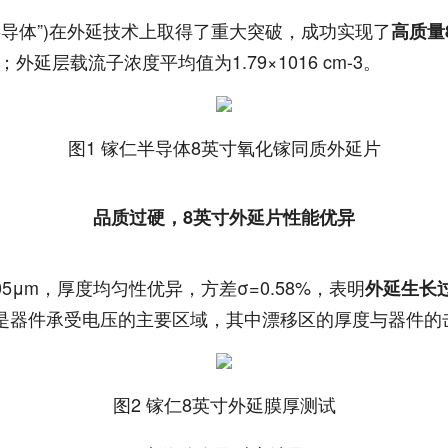
仁半导体”)在外延技术上取得了重大突破，成功实现了
高质量
延层载流子浓度平均值为1.79×1016 cm-3。
图1 镓仁半导体8英寸氧化镓同质外延片
品质过硬，8英寸外延片性能优异
5μm，厚度均匀性优异，方差σ=0.58%，表明
外延生长
是器件承受电压的主要区域，其中漂移区的厚度与器件的
图2 镓仁8英寸外延膜厚测试