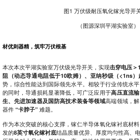
图1 万伏级耐压氧化镓光导开
（图源深圳平湖实验室）
材优则器精，筑牢万伏根基
本次本次平湖实验室万伏级光导开关，实现
击穿电压＞1
阻（动态导通电阻低于10欧姆）、亚纳秒级（<1ns
势，综合性能达到国际领先水平。相较于行业传统水平
的同时，导通损耗显著降低，可广泛应用于
高压直流输
高端领域，解
生、先进加速器及国防高技术装备等领域
器件
难题。
“卡脖子”
作为本次突破的核心支撑，镓仁半导体氧化镓衬底材料
发的
结晶质量优异、厚度均匀性高、
8英寸氧化镓衬底