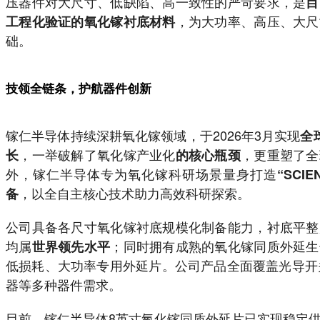
压器件对大尺寸、低缺陷、高一致性的严苛要求，是
目
，为大功率、高压、大尺
工程化验证的氧化镓衬底材料
础。
技领全链条，护航器件创新
镓仁半导体持续深耕氧化镓领域，于2026年3月实现
全
，一举破解了氧化镓产业化
，更重塑了全
长
的核心瓶颈
外，镓仁半导体专为氧化镓科研场景量身打造
“SCI
，以全自主核心技术助力高效科研探索。
备
公司具备各尺寸氧化镓衬底规模化制备能力，衬底平整
均属
；同时拥有成熟的氧化镓同质外延生
世界领先水平
低损耗、大功率专用外延片。公司产品全面覆盖光导开关
器等多种器件需求。
目前，镓仁半导体8英寸氧化镓同质外延片已实现稳定