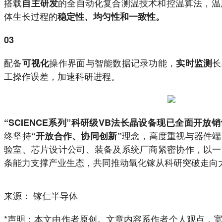
搭载
的全自动化复合测温技术和控温算法，温度
自主研发
体生长过程的
稳定性、均匀性和一致性。
03
配备
操作界面与智能数据记录功能，
长
可视化
实时监测
工操作误差，加速科研进程。
“SCIENCE系列”科研级VB法长晶设备现已全面开放
终坚持
理念，高度重视与器件端
“开放合作、协同创新”
验室、芯片设计公司、装备及系统厂商紧密协作，以一
条能力支撑产业生态，共同推动氧化镓从科研突破走向
来源： 镓仁半导体
*声明：本文由作者原创。文章内容系作者个人观点，