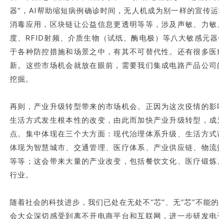
器”，AI帮助缩短病例确诊时间，无人机成为别一样的宣传运
消毒应用，区块链让公益信息更透明等等，涉及声敏、力敏
度、RFID射频、介质生物（试纸、酶电极）等八大敏感元
于各种防控措施和场景之中，有其不可替代性。还有很多医
新。这些市场机会就放在眼前，需要我们集成电路产品公司
挖掘。
再则，产业升级转型带来的市场机会。正因为这次疫情的影
生活方式发生根本性的改变，由此而加快产业升级转型，成
点。集中体现在三个大方面：现代治理体系升级、生活方式
体现为智慧城市、交通管理、医疗体系、产业供应链、物流
等等；这会带来大量的产业改变，包括餐饮文化、医疗锻炼
行业。
随着社会的科技进步，我们已处在无处不“芯”、无“芯”不能
会大众深切感受到离不开电商平台和互联网，进一步研发电