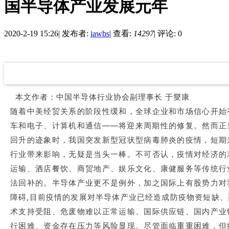
国半导体产业发展元年
2020-2-19 15:26
|
发布者:
iawbs
|
查看:
14297
|
评论: 0
本文作者：
中国半导体行业协会副理事长 于燮康
随着中美经贸关系的阶段性缓和，全球企业和市场信心开始
车和电子、计算机和通信——将迎来周期性的修复。然而正
回升的迹象时，我国突发新型冠状型病毒肺炎的疫情，短期
行业带来影响，无疑是当头一棒。不可否认，疫情对经济的
运输、酒店餐饮、商贸地产、娱乐文化、康健服务等传统行
法回补的。半导体产业更不是例外，加之国际上有股势力对
障碍,目前疫情的发展对半导体产业已经造成防疫物资短缺
术支持受阻、危废物难以正常运输、国际供应链、国内产业
行困难、资金存在压力等风险显现。尽管面临重重困难，但