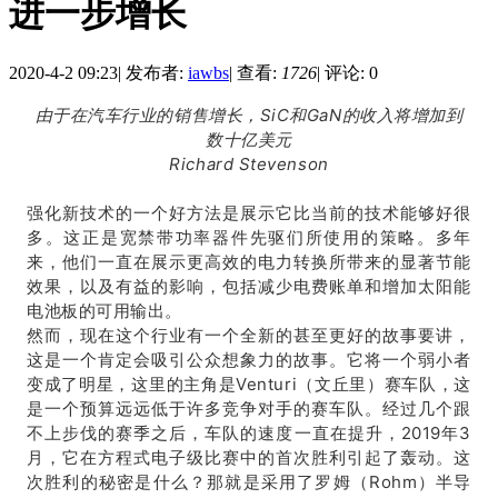
进一步增长
2020-4-2 09:23
|
发布者:
iawbs
|
查看:
1726
|
评论: 0
由于在汽车行业的销售增长，SiC和GaN的收入将增加到
数十亿美元
Richard Stevenson
强化新技术的一个好方法是展示它比当前的技术能够好很
多。这正是宽禁带功率器件先驱们所使用的策略。多年
来，他们一直在展示更高效的电力转换所带来的显著节能
效果，以及有益的影响，包括减少电费账单和增加太阳能
电池板的可用输出。
然而，现在这个行业有一个全新的甚至更好的故事要讲，
这是一个肯定会吸引公众想象力的故事。它将一个弱小者
变成了明星，这里的主角是Venturi（文丘里）赛车队，这
是一个预算远远低于许多竞争对手的赛车队。经过几个跟
不上步伐的赛季之后，车队的速度一直在提升，2019年3
月，它在方程式电子级比赛中的首次胜利引起了轰动。这
次胜利的秘密是什么？那就是采用了罗姆（Rohm）半导