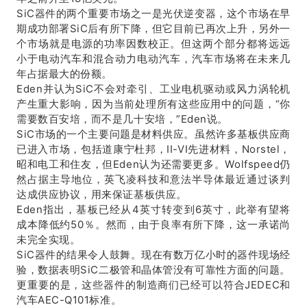
SiC器件的两个重要市场之一是光伏逆变器，这个市场在早
期成功部署SiC后有所下降，但它目前已再次上升，另外一
个市场就是电源的功率因数校正。但这两个部分都将远远
小于电动汽车和混合动力电动汽车，汽车市场将在未来几
年占据最大的份额。
Eden并认为SiC不会对牵引、工业电机驱动或风力涡轮机
产生重大影响，因为当前处理所有这些应用中的问题，“你
需要数百安培，而不是几十安培，”Eden说。
SiC市场的一个主要问题是材料供应。虽然许多基板供应商
已进入市场，包括道康宁杜邦，II-VI先进材料，Norstel，
昭和电工和住友，但Eden认为还需要更多。Wolfspeed仍
然占据主导地位，英飞凌科技和意法半导体最近通过谈判
达成供应协议，用来保证基板供应。
Eden指出，基板已经从4英寸转变到6英寸，此举有望将
成本降低约50％。然而，由于良率有所下降，这一承诺尚
未完全实现。
SiC器件的结果令人鼓舞。现在有数万亿小时的器件现场经
验，数据表明SiC二极管和晶体管没有可靠性方面的问题。
更重要的是，这些器件的制造商们已经可以符合JEDEC和
汽车AEC-Q101标准。