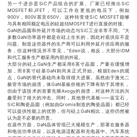
另一个进步是SiC产品组合的扩展。厂家已经推出SiC
MOSFET和JFET，可以工作在更低的电压下，例如
900V，800V甚至650V。这种转变使SiC MOSFET能够
与具有相同额定电压的硅超结MOSFET进行直接的对接。
GaN的晶圆和外延片市场的动态与SiC工业非常不同。“大
多数GaN功率器件都是在硅上生长的，因此衬底供应不是
问题。制造这些器件的生产商可以利用外延片供应商的服
务，但这种情况并不常见，”Eden说，相反，大部分IDM
和代工服务生产都采用内部的外延。
大部分的硅上GaN生产都采用6英寸晶圆，产量在缓慢增
加，而8英寸硅基GaN则尚未正式开始。根据Eden的观
点，GaN的替代基础尚未取得很大进展。虽然由于激光二
极管市场的崩溃，体GaN基板价格的下降有助于其增长，
但由于该技术的首要先驱Avogy的崩溃，对这种方法的兴
趣受到了很大的冲击。同时，其他替代基板——蓝宝石，
SiC和陶瓷晶圆（例如由Qromis制造的陶瓷晶圆）都已经
可以提供性能上的优势，但与硅上GaN相比，这些仍然被
认为是不必要的昂贵。
在器件方面，GaN晶体管现已大规模生产，部署在服务器
和电信功率供应，以及电源适配器和充电器中。汽车系统