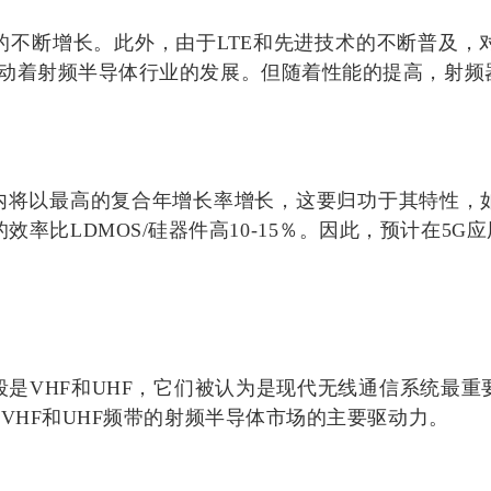
的不断增长。此外，由于LTE和先进技术的不断普及，
推动着射频半导体行业的发展。但随着性能的提高，射频
期内将以最高的复合年增长率增长，这要归功于其特性，
效率比LDMOS/硅器件高10-15％。因此，预计在5
是VHF和UHF，它们被认为是现代无线通信系统最
VHF和UHF频带的射频半导体市场的主要驱动力。