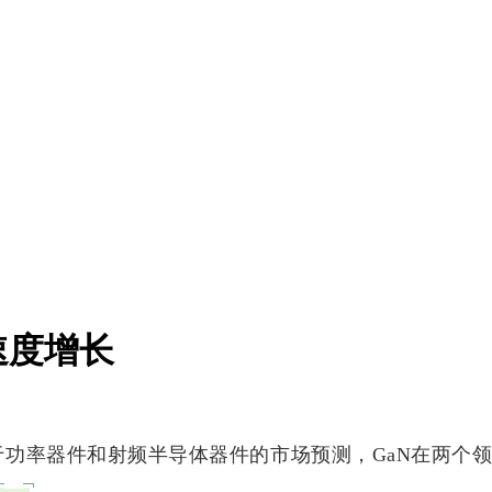
速度增长
功率器件和射频半导体器件的市场预测，GaN在两个