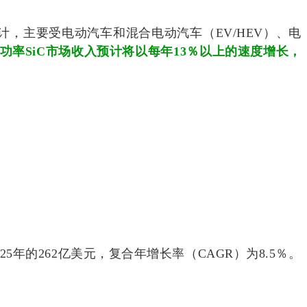
e预计，主要受电动汽车和混合电动汽车（EV/HEV）、电
5年功率SiC市场收入预计将以每年13％以上的速度增长，
2025年的262亿美元，复合年增长率（CAGR）为8.5％。