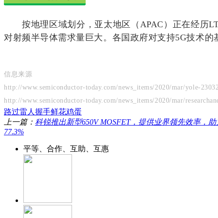
按地理区域划分，亚太地区（APAC）正在经历
对射频半导体需求量巨大。各国政府对支持5G技术的
信息来源
http://www.semiconductor-today.com/news_items/2020/mar/yole-2303
http://www.semiconductor-today.com/news_items/2020/mar/researchan
路过
雷人
握手
鲜花
鸡蛋
上一篇：
科锐推出新型650V MOSFET，提供业界领先效率，
77.3%
平等、合作、互助、互惠