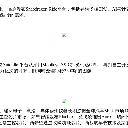
高通发布Snapdragon Ride平台，包括异构多核CPU、AI与
自动驾驶的需求。
pilot平台从采用Mobileye ASIC到英伟达GPU，再到
万亿次的计算，能同时处理每秒2300帧的图像。
、瑞萨电子、意法半导体德州仪器长期占据全球汽车MCU市场T
芯片市场，如恩智浦发布Bluebox、英飞凌推出Aurix、瑞萨
是主控芯片厂商希望通过收购功能芯片厂商获取车载技术及渠道经验