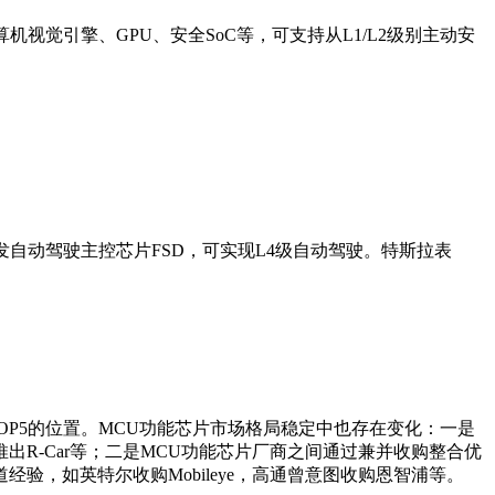
计算机视觉引擎、GPU、安全SoC等，可支持从L1/L2级别主动安
自主开发自动驾驶主控芯片FSD，可实现L4级自动驾驶。特斯拉表
OP5的位置。MCU功能芯片市场格局稳定中也存在变化：一是
推出R-Car等；二是MCU功能芯片厂商之间通过兼并收购整合优
，如英特尔收购Mobileye，高通曾意图收购恩智浦等。