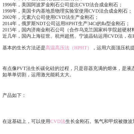
1996年，美国阿波罗金刚石公司提出CVD法合成金刚石；
1998年，美国卡内基地质物理实验室使用CVD法合成金刚石；
2002年，元素六公司使用CVD法生产金刚石；
2014年，俄罗斯NDT公司运用HPHT生产34Ct的Ⅱa型金刚石；
2015年，国内济南金刚石公司（合作乌克兰国家科学院超硬材料研究
近几年，国内上海征世、杭州超然、宁波晶钻运用CVD法，在HPH
基本的生长方法还是
高温高压法（HPHT）
，运用六面顶压机提
有点像PVT法生长碳化硅的过程，只是容器充满的熔体，是
如单单切割，运用激光能耗太大。
产品如下：
在这基础上，可以使用
CVD法
生长金刚石。氢气和甲烷被微波