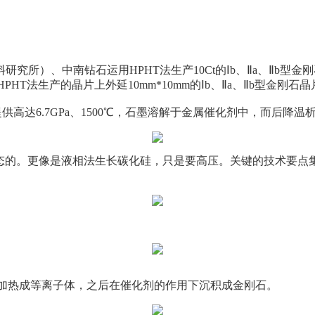
所）、中南钻石运用HPHT法生产10Ct的Ⅰb、Ⅱa、Ⅱb型金刚石
T法生产的晶片上外延10mm*10mm的Ⅰb、Ⅱa、Ⅱb型金刚石晶
供高达6.7GPa、1500℃，石墨溶解于金属催化剂中，而后降温
液态的。更像是液相法生长碳化硅，只是要高压。关键的技术要点
加热成等离子体，之后在催化剂的作用下沉积成金刚石。