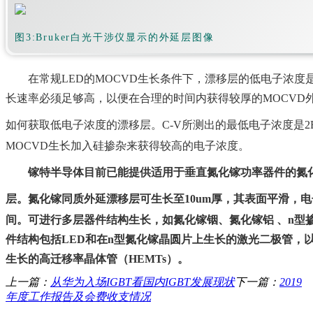
图3:Bruker白光干涉仪显示的外延层图像
在常规LED的MOCVD生长条件下，漂移层的低电子浓
长速率必须足够高，以便在合理的时间内获得较厚的MOCVD
如何获取低电子浓度的漂移层。C-V所测出的最低电子浓度是2E1
MOCVD生长加入硅掺杂来获得较高的电子浓度。
镓特半导体目前已能提供适用于垂直氮化镓功率器件的氮化
层。氮化镓同质外延漂移层可生长至10um厚，其表面平滑，
间。
可进行多层器件结构生长，如氮化镓铟、氮化镓铝 、n型
件结构包括LED和在n型氮化镓晶圆片上生长的激光二极管，
生长的高迁移率晶体管（HEMTs）。
上一篇：
从华为入场IGBT看国内IGBT发展现状
下一篇：
2019
年度工作报告及会费收支情况