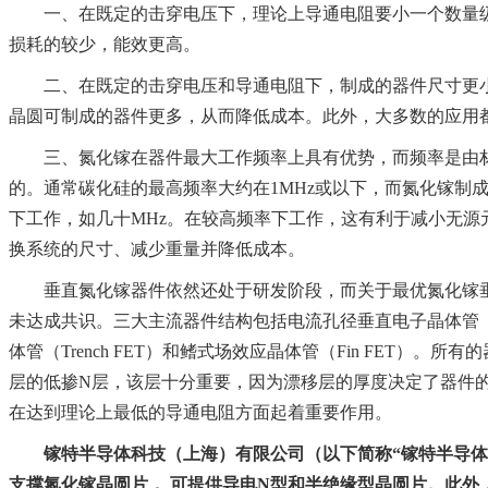
一、在既定的击穿电压下，理论上导通电阻要小一个数量
损耗的较少，能效更高。
二、在既定的击穿电压和导通电阻下，制成的器件尺寸更
晶圆可制成的器件更多，从而降低成本。此外，大多数的应用
三、氮化镓在器件最大工作频率上具有优势，而频率是由
的。通常碳化硅的最高频率大约在1MHz或以下，而氮化镓制
下工作，如几十MHz。在较高频率下工作，这有利于减小无源
换系统的尺寸、减少重量并降低成本。
垂直氮化镓器件依然还处于研发阶段，而关于最优氮化镓
未达成共识。三大主流器件结构包括电流孔径垂直电子晶体管（
体管（Trench FET）和鳍式场效应晶体管（Fin FET）。
层的低掺N层，该层十分重要，因为漂移层的厚度决定了器件
在达到理论上最低的导通电阻方面起着重要作用。
镓特半导体科技（上海）有限公司（以下简称“镓特半导体
支撑氮化镓晶圆片， 可提供导电N型和半绝缘型晶圆片。此外