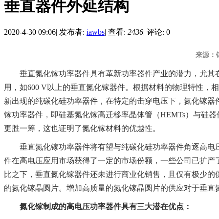
垂直器件外延结构
2020-4-30 09:06
|
发布者:
iawbs
|
查看:
2436
|
评论: 0
来源：
垂直氮化镓功率器件具有革新功率器件产业的潜力，尤其
用，如600 V以上的垂直氮化镓器件。根据材料的物理特性，
新出现的纯碳化硅功率器件，在特定的击穿电压下，氮化镓器
镓功率器件，即硅基氮化镓高迁移率晶体管（HEMTs）与硅
更胜一筹，这也证明了氮化镓材料的优越性。
垂直氮化镓功率器件将有望与纯碳化硅功率器件角逐高电
件在高电压应用市场获得了一定的市场份额，一些公司已扩产了
比之下，垂直氮化镓器件还未进行商业化销售，且仅有极少的
的氮化镓晶圆片。增加高质量的氮化镓晶圆片的供应对于垂直
氮化镓制成的高电压功率器件具有三大潜在优点：