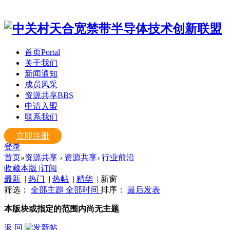
首页
Portal
关于我们
新闻通知
成员风采
资源共享
BBS
申请入盟
联系我们
立即注册
登录
首页
»
资源共享
›
资源共享
›
行业前沿
收藏本版
|
订阅
最新
|
热门
|
热帖
|
精华
|
新窗
筛选：
全部主题
全部时间
排序：
最后发表
本版块或指定的范围内尚无主题
返 回