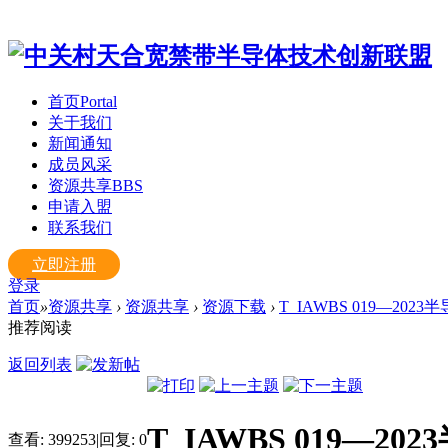
首页
Portal
关于我们
新闻通知
成员风采
资源共享
BBS
申请入盟
联系我们
立即注册
登录
首页
»
资源共享
›
资源共享
›
资源下载
›
T_IAWBS 019—20
推荐阅读
返回列表
T_IAWBS 019—
查看:
399253
|
回复:
0