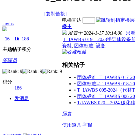
[复制链接]
电梯直达
iawbs
楼主
发表于 2024-1-17 10:14:00
|
只
16
16
186
T_IAWBS 019—2023半导体设备
资料
,
团体标准
,
设备
主题
帖子
积分
收藏
管理员
相关帖子
•
团体标准--T_IAWBS 0
积分
•
团体标准--T_IAWBS 0
186
•
T_IAWBS 005-2024（代
•
团体标准--T_IAWBS 006
发消息
•
T/IAWBS 020—202
回复
使用道具
举报