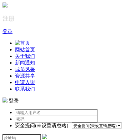
注册
登录
网站首页
关于我们
新闻通知
成员风采
资源共享
申请入盟
联系我们
登录
安全提问(未设置请忽略)