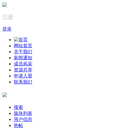
注册
登录
网站首页
关于我们
新闻通知
成员风采
资源共享
申请入盟
联系我们
搜索
版块列表
用户信息
热帖