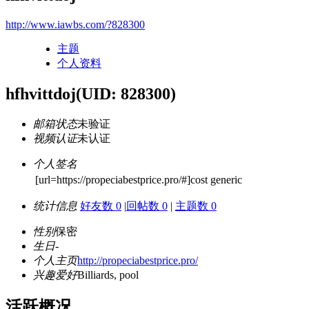
http://www.iawbs.com/?828300
主题
个人资料
hfhvittdoj
(UID: 828300)
邮箱状态
未验证
视频认证
未认证
个人签名
[url=https://propeciabestprice.pro/#]cost generic
统计信息
好友数 0
|
回帖数 0
|
主题数 0
性别
保密
生日
-
个人主页
http://propeciabestprice.pro/
兴趣爱好
Billiards, pool
活跃概况