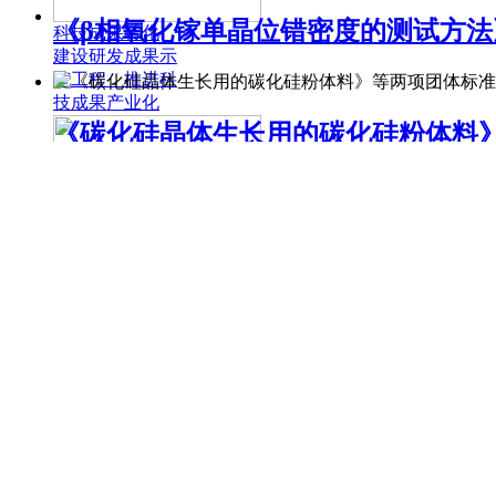
《β相氧化镓单晶位错密度的测试方
科技成果转化
建设研发成果示
范工程，推进科
技成果产业化
《碳化硅晶体生长用的碳化硅粉体料
《碳化硅单晶切割片》等三项团体标
信息平台建设
建立宽禁带半导体产
业信息交流平台，构
建专业大数据库框架
关于征求《电动汽车用功率半导体器件
团体标准《碳化硅长晶用多孔石墨材
自主品牌推广
树立自主品牌，拓展