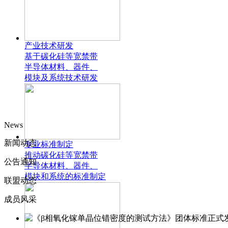
产业技术研发
基于碳化硅等宽禁带
半导体材料、器件、
模块及系统技术研发
News
新闻动态
专业标准制定
推动碳化硅等宽禁带
公告通知
半导体材料、器件、
模块和系统的标准制定
联盟动态
成员风采