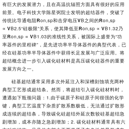
有巨大的发展潜力，且在高温抗辐照方面具有很好的应用
前景。电子科技大学陈星弼院士发明的超结器件，突破了
传统比导通电阻
R
on,sp和击穿电压
V
B之间的
R
on,sp
∝
V
B2.5“硅极限”关系，使其降低至
R
on,sp ∝
V
B1.32乃
至
R
on,sp ∝
V
B1.03的准线性关系，被国际上盛誉为“功
率器件的里程碑”，是先进功率半导体器件的典型代表，已
经在硅基功率半导体器件中获得长足发展与广泛应用。将
超结概念进一步引入碳化硅材料是高压碳化硅器件的重要
发展方向之一。
硅基超结通常采用多次外延注入和深槽刻蚀填充两种
典型工艺形成超结条。然而，将超结引入碳化硅材料时，
遭遇如下瓶颈问题：1.由于碳原子和硅原子间很强的化学
键，典型工艺温度下杂质扩散系数极低，无法通过扩散形
成连续的超结条，导致碳化硅超结外延次数较硅基超结急
剧增加，成本亦随之急剧增加；2. 碳化硅材料通常具有六