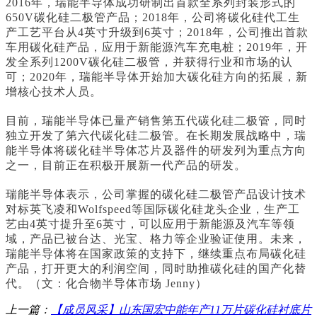
2016年，瑞能半导体成功研制出首款全系列封装形式的
650V碳化硅二极管产品；2018年，公司将碳化硅代工生
产工艺平台从4英寸升级到6英寸；2018年，公司推出首款
车用碳化硅产品，应用于新能源汽车充电桩；2019年，开
发全系列1200V碳化硅二极管，并获得行业和市场的认
可；2020年，瑞能半导体开始加大碳化硅方向的拓展，新
增核心技术人员。
目前，瑞能半导体已量产销售第五代碳化硅二极管，同时
独立开发了第六代碳化硅二极管。在长期发展战略中，瑞
能半导体将碳化硅半导体芯片及器件的研发列为重点方向
之一，目前正在积极开展新一代产品的研发。
瑞能半导体表示，公司掌握的碳化硅二极管产品设计技术
对标英飞凌和Wolfspeed等国际碳化硅龙头企业，生产工
艺由4英寸提升至6英寸，可以应用于新能源及汽车等领
域，产品已被台达、光宝、格力等企业验证使用。未来，
瑞能半导体将在国家政策的支持下，继续重点布局碳化硅
产品，打开更大的利润空间，同时助推碳化硅的国产化替
代。（文：化合物半导体市场 Jenny）
上一篇：
【成员风采】山东国宏中能年产11万片碳化硅衬底片