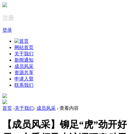
注册
登录
网站首页
关于我们
新闻通知
成员风采
资源共享
申请入盟
联系我们
首页
›
关于我们
›
成员风采
›
查看内容
【成员风采】铆足“虎”劲开好