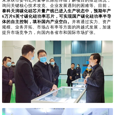
朱东铁市委书记向董事长陈彤详细了解项目的推进情况，
询问关键核心技术攻克、企业发展遇到的困难等。目前，
泰科天润碳化硅芯片量产线已进入生产状态中，预期年产
6万片6英寸碳化硅功率芯片，可实现国产碳化硅功率半导
体的自主控制，填补国内产业空白。
并将通过实力、资产
规模、业务开拓、市场占有率等方面的跨越式发展，加速
提升市场竞争力，向国内各省市和国际市场扩张。